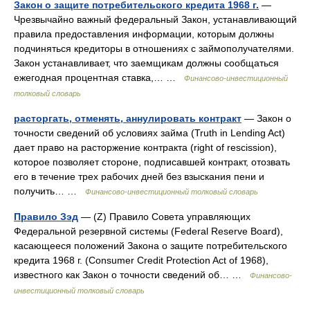
Закон о защите потребительского кредита 1968 г.
—
Чрезвычайно важный федеральный Закон, устанавливающий
правила предоставления информации, которым должны
подчиняться кредиторы в отношениях с займополучателями.
Закон устанавливает, что заемщикам должны сообщаться
ежегодная процентная ставка,… …
Финансово-инвестиционный
толковый словарь
расторгать, отменять, аннулировать контракт
— Закон о
точности сведений об условиях займа (Truth in Lending Act)
дает право на расторжение контракта (right of rescission),
которое позволяет стороне, подписавшей контракт, отозвать
его в течение трех рабочих дней без взыскания пени и
получить… …
Финансово-инвестиционный толковый словарь
Правило Зэд
— (Z) Правило Совета управляющих
Федеральной резервной системы (Federal Reserve Board),
касающееся положений Закона о защите потребительского
кредита 1968 г. (Consumer Credit Protection Act of 1968),
известного как Закон о точности сведений об… …
Финансово-
инвестиционный толковый словарь