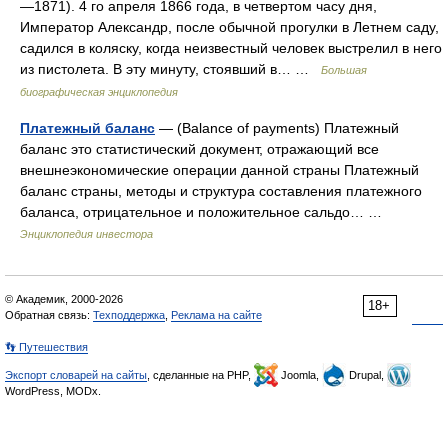
—1871). 4 го апреля 1866 года, в четвертом часу дня,
Император Александр, после обычной прогулки в Летнем саду,
садился в коляску, когда неизвестный человек выстрелил в него
из пистолета. В эту минуту, стоявший в… …
Большая
биографическая энциклопедия
Платежный баланс
— (Balance of payments) Платежный
баланс это статистический документ, отражающий все
внешнеэкономические операции данной страны Платежный
баланс страны, методы и структура составления платежного
баланса, отрицательное и положительное сальдо… …
Энциклопедия инвестора
© Академик, 2000-2026
18+
Обратная связь:
Техподдержка
,
Реклама на сайте
👣 Путешествия
Экспорт словарей на сайты
, сделанные на PHP,
Joomla,
Drupal,
WordPress, MODx.